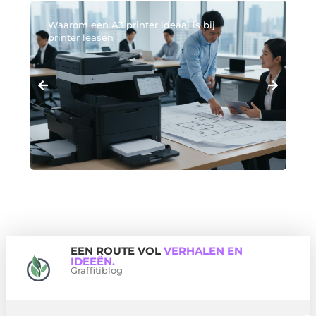
Waarom een A3 printer ideaal is bij
printer leasen
EEN ROUTE VOL
VERHALEN EN
IDEEËN.
Graffitiblog