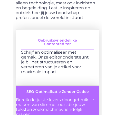
alleen technologie, maar ook inzichten
nu 
de
en begeleiding. Laat je inspireren en
dig
rbij
ontdek hoe jij jouw boodschap
too
professioneel de wereld in stuurt.
te 
Gebruiksvriendelijke
Contenteditor
n
l
Schrijf en optimaliseer met
gemak. Onze editor ondersteunt
n
je bij het structureren en
verbeteren van je artikel voor
p
maximale impact.
SEO-Optimalisatie Zonder Gedoe
Bereik de juiste lezers door gebruik te
maken van slimme tools die jouw
teksten zoekmachinevriendelijk
maken.