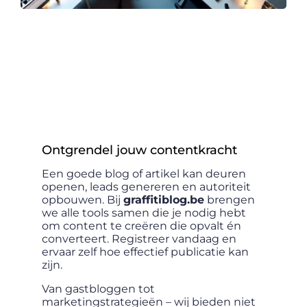
es
Ontgrendel jouw contentkracht
Sa
m
Een goede blog of artikel kan deuren
Ach
 de
openen, leads genereren en autoriteit
dat
opbouwen. Bij
graffitiblog.be
brengen
dig
g en
we alle tools samen die je nodig hebt
web
we
om content te creëren die opvalt én
tec
oor
converteert. Registreer vandaag en
doen
ervaar zelf hoe effectief publicatie kan
een
zijn.
bela
Van gastbloggen tot
Wij
je
marketingstrategieën – wij bieden niet
str