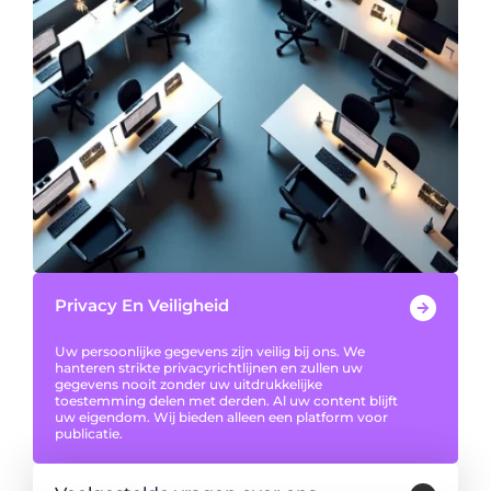
Privacy En Veiligheid
Uw persoonlijke gegevens zijn veilig bij ons. We
hanteren strikte privacyrichtlijnen en zullen uw
gegevens nooit zonder uw uitdrukkelijke
toestemming delen met derden. Al uw content blijft
uw eigendom. Wij bieden alleen een platform voor
publicatie.