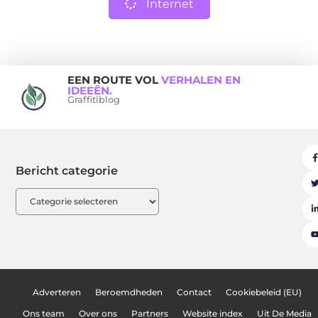
Internet
EEN ROUTE VOL
VERHALEN EN
IDEEËN.
Graffitiblog
Bericht categorie
Adverteren
Beroemdheden
Contact
Cookiebeleid (EU)
Ons team
Over ons
Partners
Website index
Uit De Media