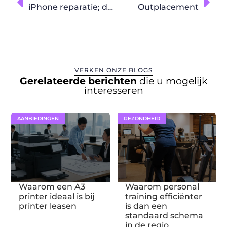
iPhone reparatie; door deskundige monteurs
Outplacement
VERKEN ONZE BLOGS
Gerelateerde berichten
die u mogelijk
interesseren
AANBIEDINGEN
GEZONDHEID
Waarom een A3
Waarom personal
printer ideaal is bij
training efficiënter
printer leasen
is dan een
standaard schema
in de regio