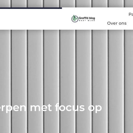
P
Over ons
rpen met focus op