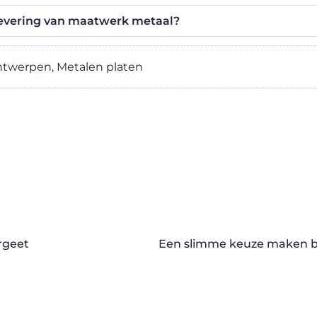
levering van maatwerk metaal?
ntwerpen
,
Metalen platen
ergeet