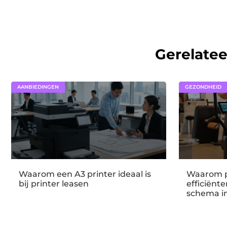
Gerelate
AANBIEDINGEN
GEZONDHEID
Waarom een A3 printer ideaal is
Waarom p
bij printer leasen
efficiënt
schema i