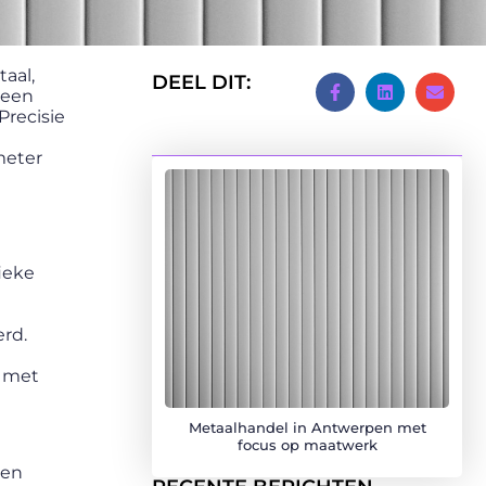
aal,
DEEL DIT:
 een
Precisie
meter
fieke
erd.
d met
Metaalhandel in Antwerpen met
focus op maatwerk
len