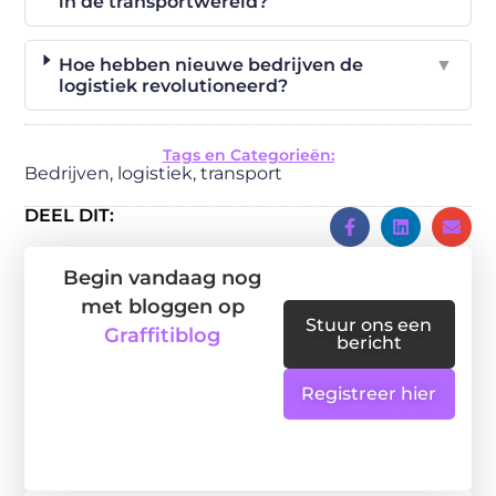
in de transportwereld?
Hoe hebben nieuwe bedrijven de
▼
logistiek revolutioneerd?
Tags en Categorieën:
Bedrijven
,
logistiek
,
transport
DEEL DIT:
Begin vandaag nog
met bloggen op
Stuur ons een
Graffitiblog
bericht
Registreer hier