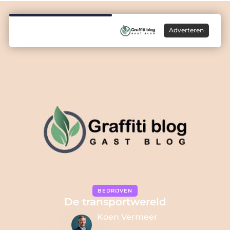
Adverteren
BEDRIJVEN
De transportwereld
Koen Vermeer