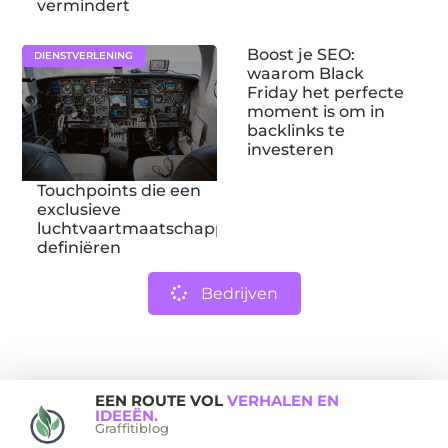
vermindert
Boost je SEO:
DIENSTVERLENING
waarom Black
Friday het perfecte
moment is om in
backlinks te
investeren
Touchpoints die een
exclusieve
luchtvaartmaatschappij
definiëren
Bedrijven
EEN ROUTE VOL
VERHALEN EN
IDEEËN.
Graffitiblog