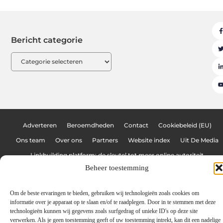
Bericht categorie
Adverteren
Beroemdheden
Contact
Cookiebeleid (EU)
Ons team
Over ons
Partners
Website index
Uit De Media
Linkbuilding platform: de sleutel tot meer online autoriteit
Beheer toestemming
Geld verdienen met links: hoe jij jouw website omzet in een inkomstenbr
Om de beste ervaringen te bieden, gebruiken wij technologieën zoals cookies om
informatie over je apparaat op te slaan en/of te raadplegen. Door in te stemmen met deze
www.graffitiblog.be
All Rights Reserved © 2025
technologieën kunnen wij gegevens zoals surfgedrag of unieke ID's op deze site
verwerken. Als je geen toestemming geeft of uw toestemming intrekt, kan dit een nadelige