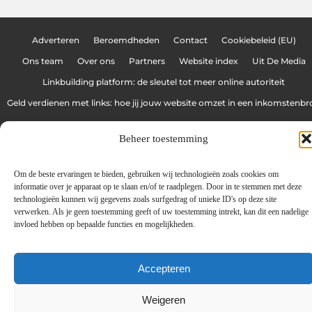
Adverteren
Beroemdheden
Contact
Cookiebeleid (EU)
Ons team
Over ons
Partners
Website index
Uit De Media
Linkbuilding platform: de sleutel tot meer online autoriteit
Geld verdienen met links: hoe jij jouw website omzet in een inkomstenbr
Beheer toestemming
www.graffitiblog.be
All Rights Reserved © 2025
Om de beste ervaringen te bieden, gebruiken wij technologieën zoals cookies om
informatie over je apparaat op te slaan en/of te raadplegen. Door in te stemmen met deze
technologieën kunnen wij gegevens zoals surfgedrag of unieke ID's op deze site
verwerken. Als je geen toestemming geeft of uw toestemming intrekt, kan dit een nadelige
invloed hebben op bepaalde functies en mogelijkheden.
Accepteren
Weigeren