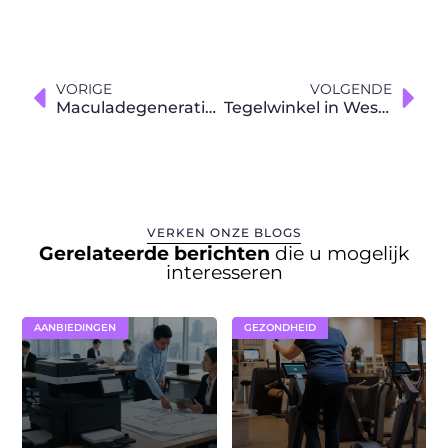
VORIGE
VOLGENDE
Maculadegeneratie als sluipende verandering in uw zicht
Tegelwinkel in West-Vlaanderen als creatieve partner voor interieurprofessionals
VERKEN ONZE BLOGS
Gerelateerde berichten
die u mogelijk
interesseren
AANBIEDINGEN
GEZONDHEID