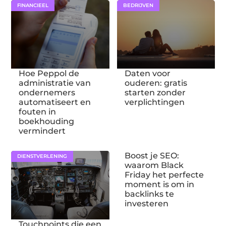
FINANCIEEL
BEDRIJVEN
Hoe Peppol de
Daten voor
administratie van
ouderen: gratis
ondernemers
starten zonder
automatiseert en
verplichtingen
fouten in
boekhouding
vermindert
Boost je SEO:
DIENSTVERLENING
waarom Black
Friday het perfecte
moment is om in
backlinks te
investeren
Touchpoints die een