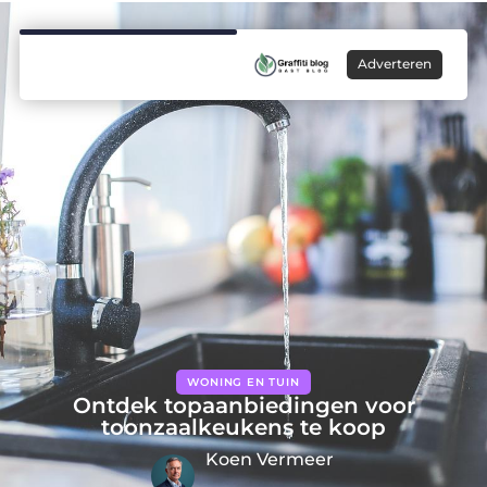
Adverteren
WONING EN TUIN
Ontdek topaanbiedingen voor
toonzaalkeukens te koop
Koen Vermeer