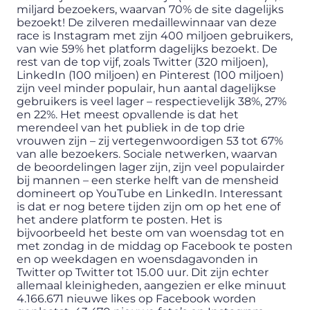
miljard bezoekers, waarvan 70% de site dagelijks
bezoekt! De zilveren medaillewinnaar van deze
race is Instagram met zijn 400 miljoen gebruikers,
van wie 59% het platform dagelijks bezoekt. De
rest van de top vijf, zoals Twitter (320 miljoen),
LinkedIn (100 miljoen) en Pinterest (100 miljoen)
zijn veel minder populair, hun aantal dagelijkse
gebruikers is veel lager – respectievelijk 38%, 27%
en 22%. Het meest opvallende is dat het
merendeel van het publiek in de top drie
vrouwen zijn – zij vertegenwoordigen 53 tot 67%
van alle bezoekers. Sociale netwerken, waarvan
de beoordelingen lager zijn, zijn veel populairder
bij mannen – een sterke helft van de mensheid
domineert op YouTube en LinkedIn. Interessant
is dat er nog betere tijden zijn om op het ene of
het andere platform te posten. Het is
bijvoorbeeld het beste om van woensdag tot en
met zondag in de middag op Facebook te posten
en op weekdagen en woensdagavonden in
Twitter op Twitter tot 15.00 uur. Dit zijn echter
allemaal kleinigheden, aangezien er elke minuut
4.166.671 nieuwe likes op Facebook worden