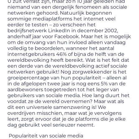
U zult verrast zijn, maar zo’n 10 jaar geleden had
niemand van een dergelijk fenomeen als sociale
netwerken gehoord. Natuurlijk begonnen
sommige mediaplatforms het internet veel
eerder te testen – zo verscheen het
bedrijfsnetwerk LinkedIn in december 2002,
anderhalf jaar voor Facebook. Maar het is mogelijk
om de omvang van hun invloed alleen vandaag
volledig te beoordelen, wanneer het aantal
internetgebruikers 46% of bijna de helft van de
wereldbevolking heeft bereikt. Wat is het feit dat
een derde van de wereldbevolking actief sociale
netwerken gebruikt! Nog zorgwekkender is het
groeipercentage van hun populariteit – alleen al
in de afgelopen twee jaar is nog eens 5% van de
aardbewoners toegetreden tot het leger van
gebruikers van sociale media. Hoe lang duurt het
voordat ze de wereld overnemen? Maar wat als
dit een universele samenzwering is! We
overdrijven misschien, maar wat je vervolgens
leert, zorgt ervoor dat je de platforms die je elke
dag gebruikt veel serieuzer neemt.
Populariteit van sociale media