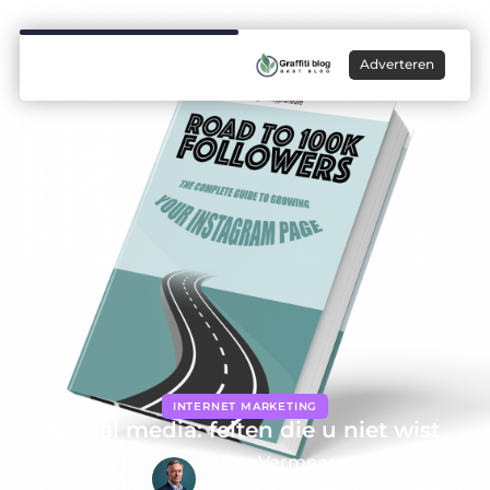
Adverteren
INTERNET MARKETING
Social media: feiten die u niet wist
Koen Vermeer