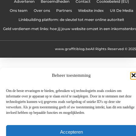
Adverteren
Beroemdheden
Contact
Cookiebeleid (EU)
Ons team
Over ons
Partners
Website index
Uit De Media
Linkbuilding platform: de sleutel tot meer online autoriteit
Geld verdienen met links: hoe jij jouw website omzet in een inkomstenbr
www.graffitiblog.be
All Rights Reserved © 2025
Beheer toestemming
Om de beste ervaringen te bieden, gebruiken wij technologieën zoals cookies om
informatie over je apparaat op te slaan en/of te raadplegen. Door in te stemmen met deze
technologieën kunnen wij gegevens zoals surfgedrag of unieke ID's op deze site
verwerken. Als je geen toestemming geeft of uw toestemming intrekt, kan dit een nadelige
invloed hebben op bepaalde functies en mogelijkheden.
Accepteren