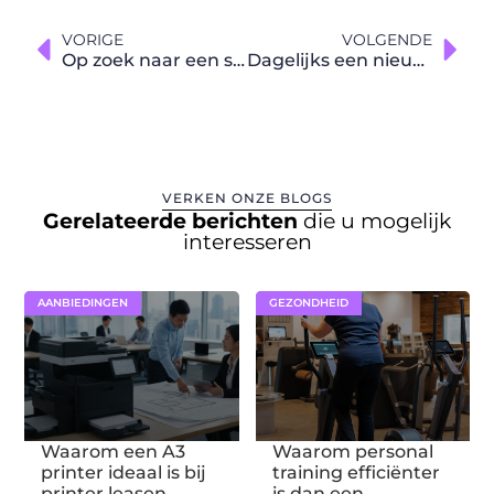
VORIGE
VOLGENDE
Op zoek naar een schaakspel?
Dagelijks een nieuwe portie bizar nieuws
VERKEN ONZE BLOGS
Gerelateerde berichten
die u mogelijk
interesseren
AANBIEDINGEN
GEZONDHEID
Waarom een A3
Waarom personal
printer ideaal is bij
training efficiënter
printer leasen
is dan een