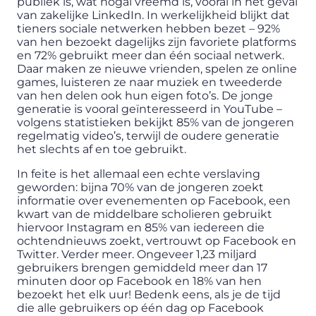
publiek is, wat nogal vreemd is, vooral in het geval
van zakelijke LinkedIn. In werkelijkheid blijkt dat
tieners sociale netwerken hebben bezet – 92%
van hen bezoekt dagelijks zijn favoriete platforms
en 72% gebruikt meer dan één sociaal netwerk.
Daar maken ze nieuwe vrienden, spelen ze online
games, luisteren ze naar muziek en tweederde
van hen delen ook hun eigen foto’s. De jonge
generatie is vooral geïnteresseerd in YouTube –
volgens statistieken bekijkt 85% van de jongeren
regelmatig video’s, terwijl de oudere generatie
het slechts af en toe gebruikt.
In feite is het allemaal een echte verslaving
geworden: bijna 70% van de jongeren zoekt
informatie over evenementen op Facebook, een
kwart van de middelbare scholieren gebruikt
hiervoor Instagram en 85% van iedereen die
ochtendnieuws zoekt, vertrouwt op Facebook en
Twitter. Verder meer. Ongeveer 1,23 miljard
gebruikers brengen gemiddeld meer dan 17
minuten door op Facebook en 18% van hen
bezoekt het elk uur! Bedenk eens, als je de tijd
die alle gebruikers op één dag op Facebook