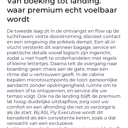
Van boeking tot landing:
waar premium echt voelbaar
wordt
De tweede laag zit in de ontvangst en flow op de
luchthaven: vlotte doorstroming, discreet contact
en een omgeving die prikkels dempt. Een all-in
vlucht versterkt dit wanneer bagage, service en
praktische details vooraf logisch zijn ingericht,
zodat u niet hoeft te onderhandelen met regels
of kleine lettertjes. Daarna telt de overgang naar
boarding: geen chaos aan de gate, maar een
ritme dat u vertrouwen geeft. In de cabine
bepalen microtouchpoints de toon: persoonlijke
aandacht zonder opdringerigheid, ruimte om te
werken of te ontspannen, en service die uw
tempo volgt. Ook na de landing blijft de premium
lat hoog: duidelijke uitstapflow, zorg voor uw
comfort en een afronding die net zo verzorgd is
als de start. Bij ASL Fly Executive wordt dit
benaderd als één consistente keten, zoals u dat
verwacht van een exclusieve