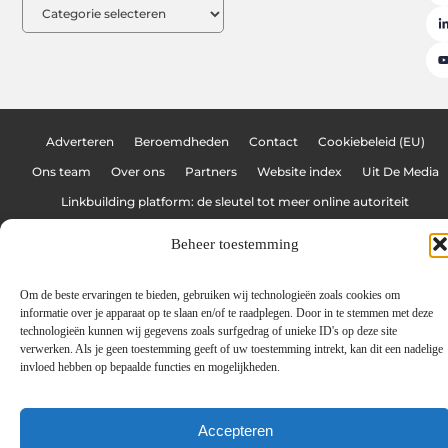
Adverteren
Beroemdheden
Contact
Cookiebeleid (EU)
Ons team
Over ons
Partners
Website index
Uit De Media
Linkbuilding platform: de sleutel tot meer online autoriteit
Geld verdienen met links: hoe jij jouw website omzet in een inkomstenbr
Beheer toestemming
Om de beste ervaringen te bieden, gebruiken wij technologieën zoals cookies om
www.graffitiblog.be
All Rights Reserved © 2025
informatie over je apparaat op te slaan en/of te raadplegen. Door in te stemmen met deze
technologieën kunnen wij gegevens zoals surfgedrag of unieke ID's op deze site
verwerken. Als je geen toestemming geeft of uw toestemming intrekt, kan dit een nadelige
invloed hebben op bepaalde functies en mogelijkheden.
Accepteren