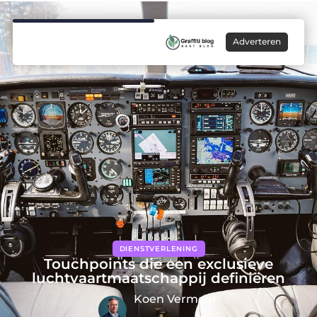
Adverteren
DIENSTVERLENING
Touchpoints die een exclusieve
luchtvaartmaatschappij definiëren
Koen Vermeer