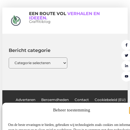
EEN ROUTE VOL
VERHALEN EN
IDEEËN.
Graffitiblog
Bericht categorie
Adverteren
Beroemdheden
Contact
Cookiebeleid (EU)
Ons team
Over ons
Partners
Website index
Uit De Media
Beheer toestemming
Linkbuilding platform: de sleutel tot meer online autoriteit
Om de beste ervaringen te bieden, gebruiken wij technologieën zoals cookies om informa
Geld verdienen met links: hoe jij jouw website omzet in een inkomsten