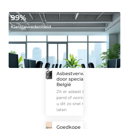
99
%
Klanttevredenheid
Asbestverwijdering
door specialisten in
België
Zit er asbest bij uw
pand of woning? Wilt
u dit zo snel mogelijk
laten
Goedkope