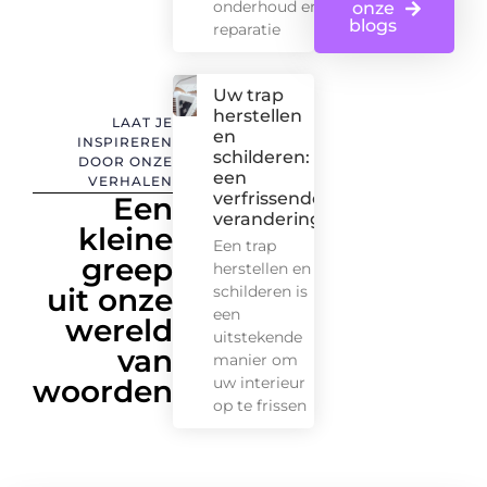
onderhoud en de
onze
blogs
reparatie
Uw trap
herstellen
LAAT JE
en
INSPIREREN
schilderen:
DOOR ONZE
een
VERHALEN
verfrissende
Een
verandering
kleine
Een trap
greep
herstellen en
uit onze
schilderen is
een
wereld
uitstekende
van
manier om
woorden
uw interieur
op te frissen