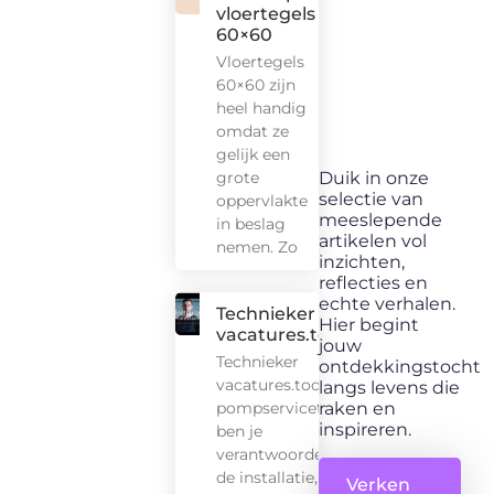
vloertegels
60×60
Vloertegels
60×60 zijn
heel handig
omdat ze
gelijk een
grote
Duik in onze
selectie van
oppervlakte
meeslepende
in beslag
artikelen vol
nemen. Zo
inzichten,
reflecties en
echte verhalen.
Technieker
Hier begint
vacatures.today
jouw
Technieker
ontdekkingstocht
vacatures.today Als
langs levens die
pompservicetechnicus
raken en
inspireren.
ben je
verantwoordelijk voor
de installatie, het
Verken