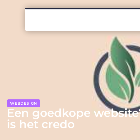
WEBDESIGN
Een goedkope website?
is het credo