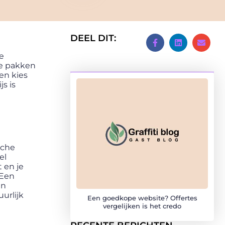
DEEL DIT:
e
te pakken
en kies
s is
sche
el
 en je
 Een
en
uurlijk
Een goedkope website? Offertes
vergelijken is het credo