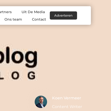
artners
Uit De Media
Adverteren
Ons team
Contact
Koen Vermeer
Content Writer