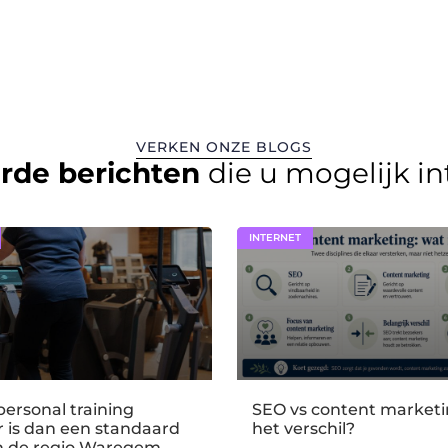
VERKEN ONZE BLOGS
erde berichten
die u mogelijk i
INTERNET
ersonal training
SEO vs content marketin
er is dan een standaard
het verschil?
n de regio Waregem