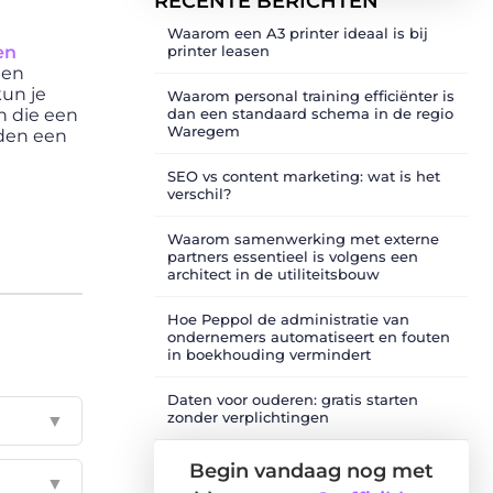
RECENTE BERICHTEN
Waarom een A3 printer ideaal is bij
en
printer leasen
een
kun je
Waarom personal training efficiënter is
n die een
dan een standaard schema in de regio
Waregem
eden een
SEO vs content marketing: wat is het
verschil?
Waarom samenwerking met externe
partners essentieel is volgens een
architect in de utiliteitsbouw
Hoe Peppol de administratie van
ondernemers automatiseert en fouten
in boekhouding vermindert
Daten voor ouderen: gratis starten
zonder verplichtingen
▼
Begin vandaag nog met
▼