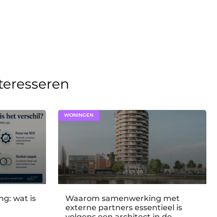
nteresseren
WONINGEN
g: wat is
Waarom samenwerking met
externe partners essentieel is
volgens een architect in de