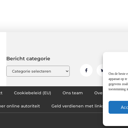
Bericht categorie
Om de beste er
apparaat op te
gegevens zoals
toestemming in
ct
Cookiebeleid (EU)
Ons team
Over ons
P
er online autoriteit
Geld verdienen met links: hoe jij j
Acc