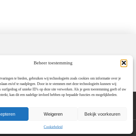
Beheer toestemming
varingen te bieden, gebruiken wij technologieën zoals cookies om informatie over je
 slaan en/of te raadplegen. Door in te stemmen met deze technologieën kunnen wij
 surfgedrag of unieke ID's op deze site verwerken. Als je geen toestemming geeft of uw
trekt, kan dit een nadelige invloed hebben op bepaalde functies en mogelijkheden.
artners
Website index
Uit De Media
ouw website omzet in een inkomstenbron
epteren
Weigeren
Bekijk voorkeuren
Cookiebeleid