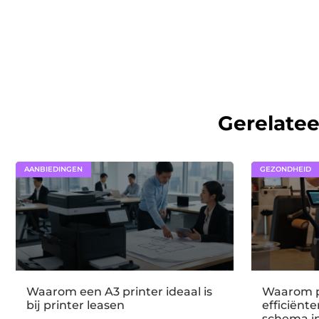
Gerelate
AANBIEDINGEN
GEZONDHEID
Waarom een A3 printer ideaal is
Waarom p
bij printer leasen
efficiënt
schema i