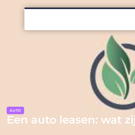
AUTO
Een auto leasen: wat z