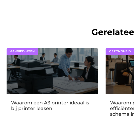
Gerelate
AANBIEDINGEN
GEZONDHEID
Waarom een A3 printer ideaal is
Waarom p
bij printer leasen
efficiënt
schema i