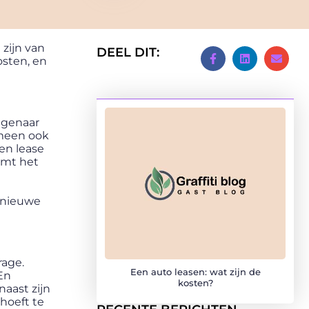
 zijn van
DEEL DIT:
osten, en
eigenaar
emeen ook
en lease
omt het
e
k nieuwe
rage.
Een auto leasen: wat zijn de
 En
kosten?
naast zijn
hoeft te