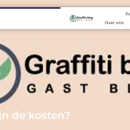
P
Over ons
ijn de kosten?