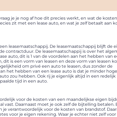
aag je je nog af hoe dit precies werkt, en wat de kosten
cies zit met een lease auto, en wat je zelf betaalt aan k
an een leasemaatschappij. De leasemaatschappij blijft de 
alde contractduur. De leasemaatschappij is over het alg
se auto, dit is 1 van de voordelen aan het hebben van e
en, dit is een vorm van leasen en deze vorm van leasen k
elijkheid om privé een auto te leasen, dus zonder de
an het hebben van een lease auto is dat je minder hog
o zou hebben. Ook rij je eigenlijk altijd in een redelij
paalde tijd in een auto.
ordelijk voor de kosten van een maandelijkse eigen bijd
 vast. Daarnaast moet je ook zelf de bijtelling betalen.
n je verantwoordelijk voor de kosten van brandstof. Daar
s voor je eigen rekening. Waar je echter niet zelf voor 