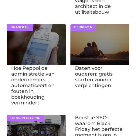
volgens een
architect in de
utiliteitsbouw
FINANCIEEL
BEDRIJVEN
Hoe Peppol de
Daten voor
administratie van
ouderen: gratis
ondernemers
starten zonder
automatiseert en
verplichtingen
fouten in
boekhouding
vermindert
Boost je SEO:
DIENSTVERLENING
waarom Black
Friday het perfecte
moment is om in