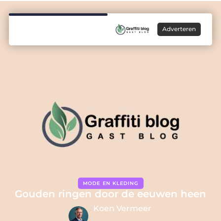
Adverteren
MODE EN KLEDING
Gouden ringen door de eeuwen heen
Koen Vermeer