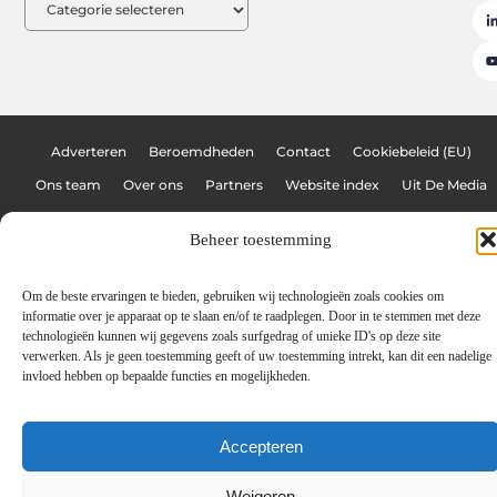
Adverteren
Beroemdheden
Contact
Cookiebeleid (EU)
Ons team
Over ons
Partners
Website index
Uit De Media
Linkbuilding platform: de sleutel tot meer online autoriteit
Beheer toestemming
Geld verdienen met links: hoe jij jouw website omzet in een inkomstenbr
Om de beste ervaringen te bieden, gebruiken wij technologieën zoals cookies om
informatie over je apparaat op te slaan en/of te raadplegen. Door in te stemmen met deze
www.graffitiblog.be
All Rights Reserved © 2025
technologieën kunnen wij gegevens zoals surfgedrag of unieke ID's op deze site
verwerken. Als je geen toestemming geeft of uw toestemming intrekt, kan dit een nadelige
invloed hebben op bepaalde functies en mogelijkheden.
Accepteren
Weigeren