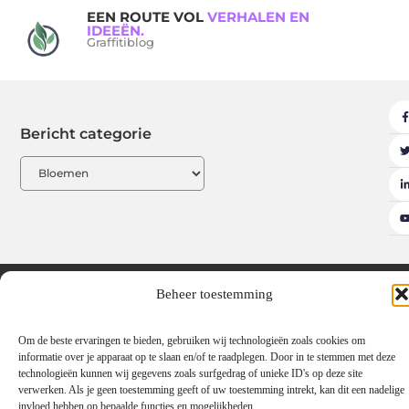
EEN ROUTE VOL
VERHALEN EN
IDEEËN.
Graffitiblog
Bericht categorie
Beheer toestemming
Adverteren
Beroemdheden
Contact
Cookiebeleid (EU)
Ons team
Over ons
Partners
Website index
Uit De Media
Om de beste ervaringen te bieden, gebruiken wij technologieën zoals cookies om
Linkbuilding platform: de sleutel tot meer online autoriteit
informatie over je apparaat op te slaan en/of te raadplegen. Door in te stemmen met deze
technologieën kunnen wij gegevens zoals surfgedrag of unieke ID's op deze site
Geld verdienen met links: hoe jij jouw website omzet in een inkomstenbr
verwerken. Als je geen toestemming geeft of uw toestemming intrekt, kan dit een nadelige
invloed hebben op bepaalde functies en mogelijkheden.