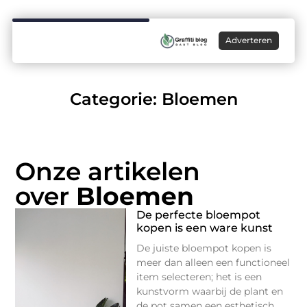
Adverteren
Categorie: Bloemen
Onze artikelen
over
Bloemen
De perfecte bloempot
kopen is een ware kunst
De juiste bloempot kopen is
meer dan alleen een functioneel
item selecteren; het is een
kunstvorm waarbij de plant en
de pot samen een esthetisch