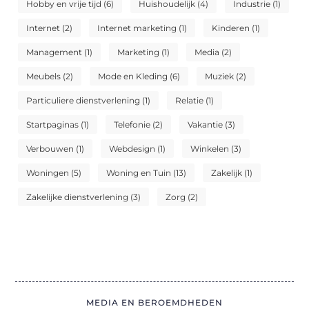
Hobby en vrije tijd
(6)
Huishoudelijk
(4)
Industrie
(1)
Internet
(2)
Internet marketing
(1)
Kinderen
(1)
Management
(1)
Marketing
(1)
Media
(2)
Meubels
(2)
Mode en Kleding
(6)
Muziek
(2)
Particuliere dienstverlening
(1)
Relatie
(1)
Startpaginas
(1)
Telefonie
(2)
Vakantie
(3)
Verbouwen
(1)
Webdesign
(1)
Winkelen
(3)
Woningen
(5)
Woning en Tuin
(13)
Zakelijk
(1)
Zakelijke dienstverlening
(3)
Zorg
(2)
MEDIA EN BEROEMDHEDEN