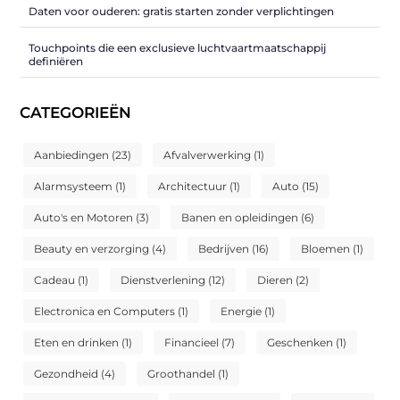
Daten voor ouderen: gratis starten zonder verplichtingen
Touchpoints die een exclusieve luchtvaartmaatschappij
definiëren
CATEGORIEËN
Aanbiedingen
(23)
Afvalverwerking
(1)
Alarmsysteem
(1)
Architectuur
(1)
Auto
(15)
Auto's en Motoren
(3)
Banen en opleidingen
(6)
Beauty en verzorging
(4)
Bedrijven
(16)
Bloemen
(1)
Cadeau
(1)
Dienstverlening
(12)
Dieren
(2)
Electronica en Computers
(1)
Energie
(1)
Eten en drinken
(1)
Financieel
(7)
Geschenken
(1)
Gezondheid
(4)
Groothandel
(1)