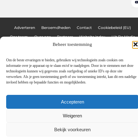
Adverteren
Beroemdheden
Contact
Cookiebeleid (EU)
Ons team
Over ons
Partners
Website index
Uit De Media
Beheer toestemming
Linkbuilding platform: de sleutel tot meer online autoriteit
Geld verdienen met links: hoe jij jouw website omzet in een inkomstenbr
Om de beste ervaringen te bieden, gebruiken wij technologieën zoals cookies om
informatie over je apparaat op te slaan en/of te raadplegen. Door in te stemmen met deze
technologieën kunnen wij gegevens zoals surfgedrag of unieke ID's op deze site
www.graffitiblog.be
All Rights Reserved © 2025
verwerken. Als je geen toestemming geeft of uw toestemming intrekt, kan dit een nadelige
invloed hebben op bepaalde functies en mogelijkheden.
Accepteren
Weigeren
Bekijk voorkeuren