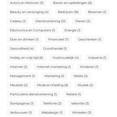
Auto's en Motoren
(3)
Banen en opleidingen
(6)
Beauty en verzorging
(4)
Bedrijven
(16)
Bloemen
(1)
Cadeau
(1)
Dienstverlening
(12)
Dieren
(2)
Electronica en Computers
(1)
Energie
(1)
Eten en drinken
(1)
Financieel
(7)
Geschenken
(1)
Gezondheid
(4)
Groothandel
(1)
Hobby en vrije tijd
(6)
Huishoudelijk
(4)
Industrie
(1)
Internet
(2)
Internet marketing
(1)
Kinderen
(1)
Management
(1)
Marketing
(1)
Media
(2)
Meubels
(2)
Mode en Kleding
(6)
Muziek
(2)
Particuliere dienstverlening
(1)
Relatie
(1)
Startpaginas
(1)
Telefonie
(2)
Vakantie
(3)
Verbouwen
(1)
Webdesign
(1)
Winkelen
(3)