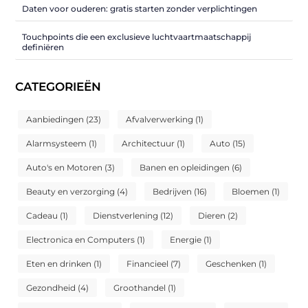
Daten voor ouderen: gratis starten zonder verplichtingen
Touchpoints die een exclusieve luchtvaartmaatschappij
definiëren
CATEGORIEËN
Aanbiedingen
(23)
Afvalverwerking
(1)
Alarmsysteem
(1)
Architectuur
(1)
Auto
(15)
Auto's en Motoren
(3)
Banen en opleidingen
(6)
Beauty en verzorging
(4)
Bedrijven
(16)
Bloemen
(1)
Cadeau
(1)
Dienstverlening
(12)
Dieren
(2)
Electronica en Computers
(1)
Energie
(1)
Eten en drinken
(1)
Financieel
(7)
Geschenken
(1)
Gezondheid
(4)
Groothandel
(1)