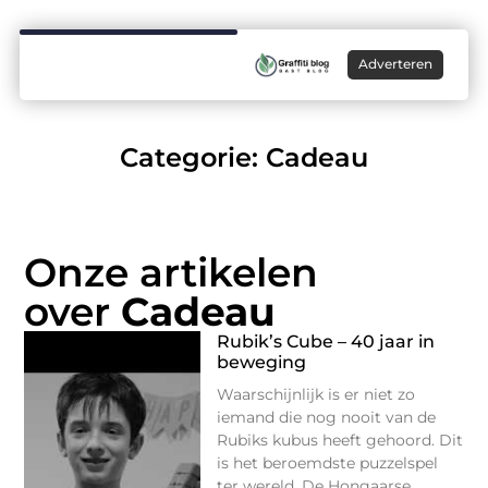
Adverteren
Categorie: Cadeau
Onze artikelen
over
Cadeau
Rubik’s Cube – 40 jaar in
beweging
Waarschijnlijk is er niet zo
iemand die nog nooit van de
Rubiks kubus heeft gehoord. Dit
is het beroemdste puzzelspel
ter wereld. De Hongaarse