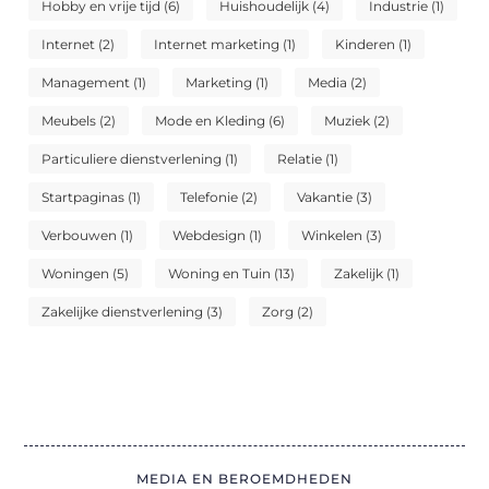
Hobby en vrije tijd
(6)
Huishoudelijk
(4)
Industrie
(1)
Internet
(2)
Internet marketing
(1)
Kinderen
(1)
Management
(1)
Marketing
(1)
Media
(2)
Meubels
(2)
Mode en Kleding
(6)
Muziek
(2)
Particuliere dienstverlening
(1)
Relatie
(1)
Startpaginas
(1)
Telefonie
(2)
Vakantie
(3)
Verbouwen
(1)
Webdesign
(1)
Winkelen
(3)
Woningen
(5)
Woning en Tuin
(13)
Zakelijk
(1)
Zakelijke dienstverlening
(3)
Zorg
(2)
MEDIA EN BEROEMDHEDEN