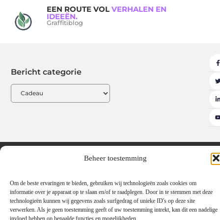
EEN ROUTE VOL
VERHALEN EN
IDEEËN.
Graffitiblog
Bericht categorie
Beheer toestemming
Adverteren
Beroemdheden
Contact
Cookiebeleid (EU)
Ons team
Over ons
Partners
Website index
Uit De Media
Om de beste ervaringen te bieden, gebruiken wij technologieën zoals cookies om
Linkbuilding platform: de sleutel tot meer online autoriteit
informatie over je apparaat op te slaan en/of te raadplegen. Door in te stemmen met deze
technologieën kunnen wij gegevens zoals surfgedrag of unieke ID's op deze site
Geld verdienen met links: hoe jij jouw website omzet in een inkomstenbr
verwerken. Als je geen toestemming geeft of uw toestemming intrekt, kan dit een nadelige
invloed hebben op bepaalde functies en mogelijkheden.