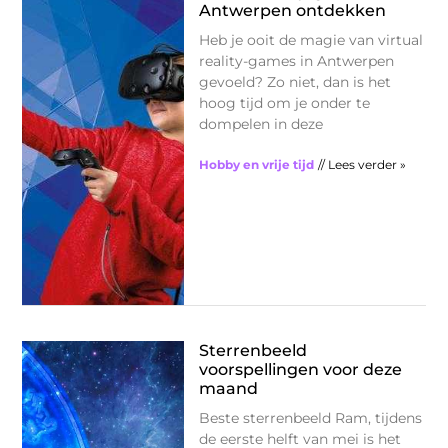
Antwerpen ontdekken
Heb je ooit de magie van virtual
reality-games in Antwerpen
gevoeld? Zo niet, dan is het
hoog tijd om je onder te
dompelen in deze
Hobby en vrije tijd
// Lees verder »
Sterrenbeeld
voorspellingen voor deze
maand
Beste sterrenbeeld Ram, tijdens
de eerste helft van mei is het