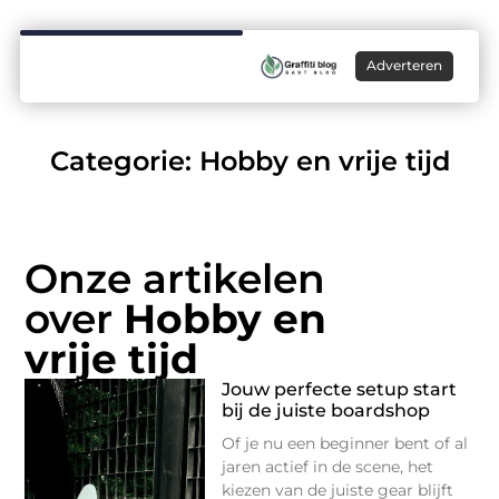
Adverteren
Categorie: Hobby en vrije tijd
Onze artikelen
over
Hobby en
vrije tijd
Jouw perfecte setup start
bij de juiste boardshop
Of je nu een beginner bent of al
jaren actief in de scene, het
kiezen van de juiste gear blijft