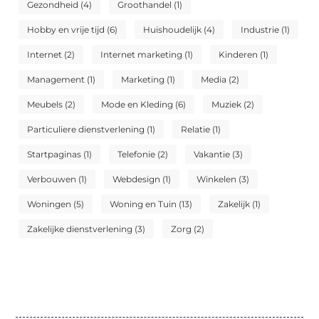
Gezondheid
(4)
Groothandel
(1)
Hobby en vrije tijd
(6)
Huishoudelijk
(4)
Industrie
(1)
Internet
(2)
Internet marketing
(1)
Kinderen
(1)
Management
(1)
Marketing
(1)
Media
(2)
Meubels
(2)
Mode en Kleding
(6)
Muziek
(2)
Particuliere dienstverlening
(1)
Relatie
(1)
Startpaginas
(1)
Telefonie
(2)
Vakantie
(3)
Verbouwen
(1)
Webdesign
(1)
Winkelen
(3)
Woningen
(5)
Woning en Tuin
(13)
Zakelijk
(1)
Zakelijke dienstverlening
(3)
Zorg
(2)