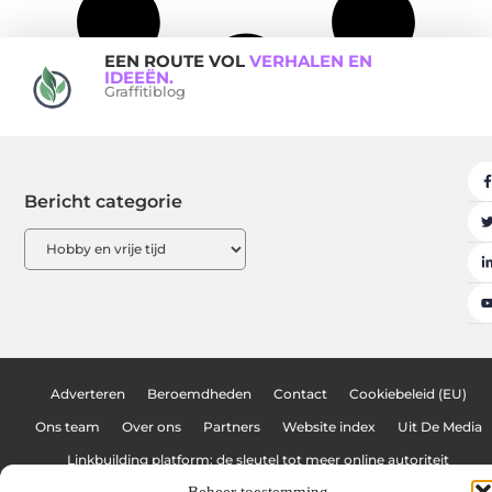
EEN ROUTE VOL
VERHALEN EN
IDEEËN.
Graffitiblog
Bericht categorie
Adverteren
Beroemdheden
Contact
Cookiebeleid (EU)
Ons team
Over ons
Partners
Website index
Uit De Media
Linkbuilding platform: de sleutel tot meer online autoriteit
Beheer toestemming