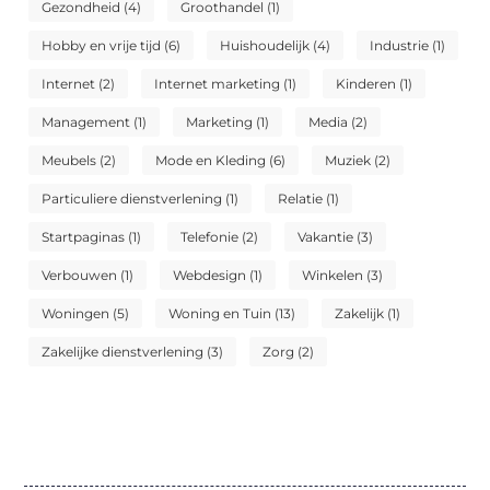
Gezondheid
(4)
Groothandel
(1)
Hobby en vrije tijd
(6)
Huishoudelijk
(4)
Industrie
(1)
Internet
(2)
Internet marketing
(1)
Kinderen
(1)
Management
(1)
Marketing
(1)
Media
(2)
Meubels
(2)
Mode en Kleding
(6)
Muziek
(2)
Particuliere dienstverlening
(1)
Relatie
(1)
Startpaginas
(1)
Telefonie
(2)
Vakantie
(3)
Verbouwen
(1)
Webdesign
(1)
Winkelen
(3)
Woningen
(5)
Woning en Tuin
(13)
Zakelijk
(1)
Zakelijke dienstverlening
(3)
Zorg
(2)