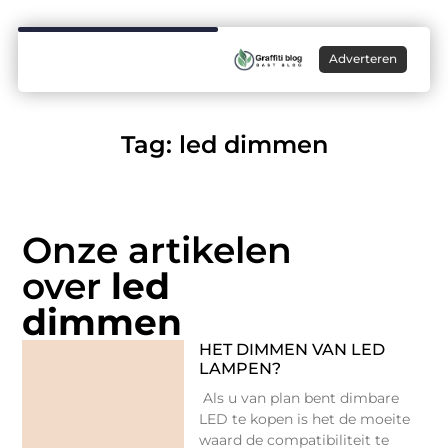
Adverteren
Tag: led dimmen
Onze artikelen
over
led
dimmen
HET DIMMEN VAN LED
LAMPEN?
Als u van plan bent dimbare
LED te kopen is het de moeite
waard de compatibiliteit te