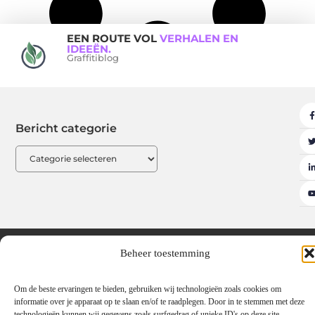
EEN ROUTE VOL
VERHALEN EN
IDEEËN.
Graffitiblog
Bericht categorie
Adverteren
Beroemdheden
Contact
Cookiebeleid (EU)
Beheer toestemming
Ons team
Over ons
Partners
Website index
Uit De Media
Om de beste ervaringen te bieden, gebruiken wij technologieën zoals cookies om
Linkbuilding platform: de sleutel tot meer online autoriteit
informatie over je apparaat op te slaan en/of te raadplegen. Door in te stemmen met deze
technologieën kunnen wij gegevens zoals surfgedrag of unieke ID's op deze site